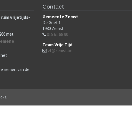
Contact
Gemeente Zemst
n ruim
vrijetijds-
De Griet 1
1980
Zemst
266 met
015 61 88 90
gemene
Team Vrije Tijd
vt@zemst.be
 het
 te nemen van de
IONS.