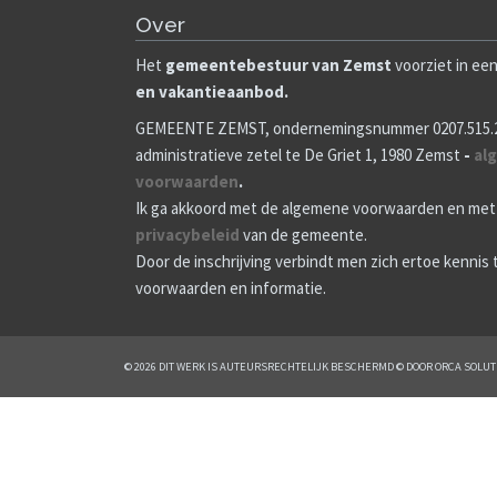
Over
Het
gemeenteb
estuur van Zemst
voorziet in ee
en vakantieaanbod.
GEMEENTE ZEMST, ondernemingsnummer 0207.515.
administratieve zetel te De Griet 1, 1980 Zemst
-
al
voorwaarden
.
Ik ga akkoord met de algemene voorwaarden en met
privacybeleid
van de gemeente.
Door de inschrijving verbindt men zich ertoe kennis
voorwaarden en informatie.
© 2026 DIT WERK IS AUTEURSRECHTELIJK BESCHERMD © DOOR ORCA SOLUT