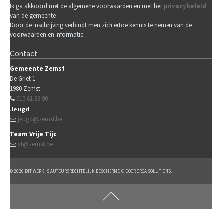
Ik ga akkoord met de algemene voorwaarden en met het
privacybeleid
van de gemeente.
Door de inschrijving verbindt men zich ertoe kennis te nemen van de
voorwaarden en informatie.
Contact
Gemeente Zemst
De Griet 1
1980
Zemst
015 61 88 90
Jeugd
jeugd@zemst.be
Team Vrije Tijd
vt@zemst.be
© 2026 DIT WERK IS AUTEURSRECHTELIJK BESCHERMD © DOOR ORCA SOLUTIONS.