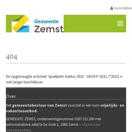
Aanmelden
VRIJETIJDSAANBOD ZEMST
404
De opgevraagde activiteit: Speelplein Kaktus 2025 - GROEP GEEL (°2021) is
niet langer beschikbaar.
Over
Het
gemeenteb
estuur van Zemst
voorziet in een ruim
vrijetijds- en
vakantieaanbod.
GEMEENTE ZEMST, ondernemingsnummer 0207.515.266 met
administratieve zetel te De Griet 1, 1980 Zemst
-
algemene
voorwaarden
.