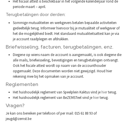
Het fiscaal attest is beschikbaar in het volgende kalenderjaar rond de
periode maart – april.
Terugbetalingen door derden:
Sommige mutualiteiten en werkgevers betalen bepaalde activiteiten
gedeeltelijk terug. Informeer hiervoor bij je mutualiteit of werkgever of
het die mogelijkheid biedt. Het standaard mutualiteitsattest kan je via
je account raadplegen en afdrukken.
Briefwisseling, facturen, terugbetalingen, enz.
Diegene op wiens naam de account is aangemaakt, is ook diegene die
alle mails, briefwisseling, bevestigingen en terugbetalingen ontvangt.
Ook het fiscale attest wordt op naam van de accounthouder
opgemaakt. Deze documenten worden niet gewijzigd. Houd hier
rekening mee bij het opmaken van je account.
Reglementen
Het huishoudelijk reglement van Speelplein Kaktus vind je
hier
terug.
Het huishoudelijk reglement van BeZEMSTeel vind je
hier
terug.
Vragen?
Je kan ons bereiken per telefoon of per mail: 015 61 88 93 of
jeugd@zemst.be