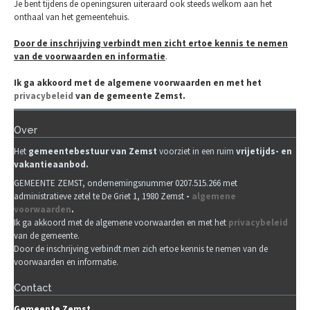
Je bent tijdens de openingsuren uiteraard ook steeds welkom aan het
onthaal van het gemeentehuis.
Door de inschrijving verbindt men zicht ertoe kennis te nemen
van de voorwaarden en informatie
.
Ik ga akkoord met de algemene voorwaarden en met het
privacybeleid
van de gemeente Zemst.
Over
Het
gemeenteb
estuur van Zemst
voorziet in een ruim
vrijetijds- en
vakantieaanbod.
GEMEENTE ZEMST, ondernemingsnummer 0207.515.266 met
administratieve zetel te De Griet 1, 1980 Zemst
-
algemene
voorwaarden
.
Ik ga akkoord met de algemene voorwaarden en met het
privacybeleid
van de gemeente.
Door de inschrijving verbindt men zich ertoe kennis te nemen van de
voorwaarden en informatie.
Contact
Gemeente Zemst