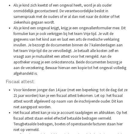
Als je kind zich kwetst of een ongeval heeft, word je als ouder
onmiddellijk gecontacteerd. De verantwoordelijke beslist in
samenspraak met de ouders of er al dan niet naar de dokter of het
ziekenhuis gegaan wordt.
Als je kind een ongeval krijgt, krijg je een ongevallenformulier mee. Dit
formulier kan je ook verkrijgen bij het team Vrije tijd. Je vult de
gegevens van het kind aan en laat een arts de medische verklaring
invullen. Je bezorgt de documenten binnen de 7 kalenderdagen aan
het team Vrije tijd die ze vervolledigt. Je betaalt alle kosten zelf en
vraagt aan je mutualiteit een attest voor het remgeld. Aan de
apotheker vraag je een onkostennota. Beide documenten bezorg je
aan de verzekering. Bewaar hiervan een kopie tot het ongeval volledig
afgehandeld is.
Fiscaal attest:
Voor kinderen jonger dan 14 jaar (met een beperking: tot de dag dat ze
21 jaar worden) kan je een fiscaal attest bekomen. Let op: het fiscaal
attest wordt afgeleverd op naam van de inschrijvende ouder. Dit kan
niet aangepast worden.
Het fiscaal attest kan je via je account raadplegen en afdrukken. Op het
fiscaal attest staan enkel effectief betaalde bedragen vermeld.
Terugbetaalde bedragen, boetes of openstaande facturen staan hier
niet op vermeld.