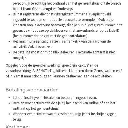
persoonlijk terecht bij het onthaal van het gemeentehuis of telefonisch
bij het team Gezin, Jeugd en Onderwijs.
Bij het registreren dient het rijksregisternummer als verplicht veld
ingevuld te worden om dubbele accounts te vermijden. Ook als je
kinderen aan je account toevoegt, dien je hun rijksregisternummer in te
geven. Je vindt deze op de klever van het ziekenfonds of op de kids-ID
(het nummer dat begint met de geboortedatum).
Het maximum aantal plaatsen is afhankelijk van de aard van de
activiteit. Volzet is volzet.
De betaling moet onmiddellijk gebeuren. Facturatie achteraf is niet
mogelijk.
Opgelet! Voor de speelpleinwerking 'Speelplein Kaktus' en de
vakantiewerking 'BeZEMSTeel' geldt: enkel kinderen die in Zemst wonen en /
of in Zemst naar school gaan, kunnen deelnemen aan de activiteiten.
Betalingsvoorwaarden:
Let op! Inschrijven = betalen en betaald = ingeschreven.
Betalen voor activiteiten doe je bij het inschrijven online of aan het
onthaal op het gemeentehuis.
Wanneer een activiteit wordt geschrapt, krijg je het inschrijvingsgeld
terug.
Kortingen: