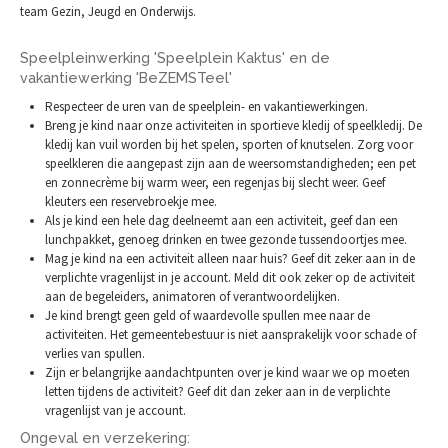
team Gezin, Jeugd en Onderwijs.
Speelpleinwerking 'Speelplein Kaktus' en de
vakantiewerking 'BeZEMSTeel'
Respecteer de uren van de speelplein- en vakantiewerkingen.
Breng je kind naar onze activiteiten in sportieve kledij of speelkledij. De
kledij kan vuil worden bij het spelen, sporten of knutselen. Zorg voor
speelkleren die aangepast zijn aan de weersomstandigheden; een pet
en zonnecrème bij warm weer, een regenjas bij slecht weer. Geef
kleuters een reservebroekje mee.
Als je kind een hele dag deelneemt aan een activiteit, geef dan een
lunchpakket, genoeg drinken en twee gezonde tussendoortjes mee.
Mag je kind na een activiteit alleen naar huis? Geef dit zeker aan in de
verplichte vragenlijst in je account. Meld dit ook zeker op de activiteit
aan de begeleiders, animatoren of verantwoordelijken.
Je kind brengt geen geld of waardevolle spullen mee naar de
activiteiten. Het gemeentebestuur is niet aansprakelijk voor schade of
verlies van spullen.
Zijn er belangrijke aandachtpunten over je kind waar we op moeten
letten tijdens de activiteit? Geef dit dan zeker aan in de verplichte
vragenlijst van je account.
Ongeval en verzekering: