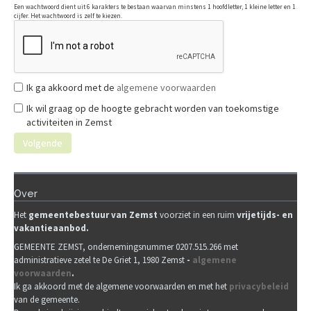
Een wachtwoord dient uit 6 karakters te bestaan waarvan minstens 1 hoofdletter, 1 kleine letter en 1
cijfer. Het wachtwoord is zelf te kiezen.
Ik ga akkoord met de
algemene voorwaarden
Ik wil graag op de hoogte gebracht worden van toekomstige
activiteiten in Zemst
Volgende
Over
Het
gemeenteb
estuur van Zemst
voorziet in een ruim
vrijetijds- en
vakantieaanbod.
GEMEENTE ZEMST, ondernemingsnummer 0207.515.266 met
administratieve zetel te De Griet 1, 1980 Zemst
-
algemene
voorwaarden
.
Ik ga akkoord met de algemene voorwaarden en met het
privacybeleid
van de gemeente.